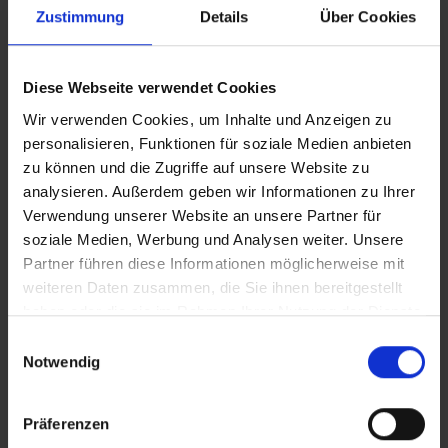
Zustimmung
Details
Über Cookies
Diese Webseite verwendet Cookies
Verstehen
Wir verwenden Cookies, um Inhalte und Anzeigen zu
Definition
personalisieren, Funktionen für soziale Medien anbieten
zu können und die Zugriffe auf unsere Website zu
Ursachen & Risikofaktoren
analysieren. Außerdem geben wir Informationen zu Ihrer
Warnsignale
Verwendung unserer Website an unsere Partner für
soziale Medien, Werbung und Analysen weiter. Unsere
Diagnose
Partner führen diese Informationen möglicherweise mit
weiteren Daten zusammen, die Sie ihnen bereitgestellt
Annehmen & Bewältigen
haben oder die sie im Rahmen Ihrer Nutzung der Dienste
Lebensweise
gesammelt haben.
Einwilligungsauswahl
Mehr Informationen:
Impressum
,
Datenschutzerklärung
Notwendig
Selbsthilfe bei Symptomen
Unterstützung & Zweitmeinung
Präferenzen