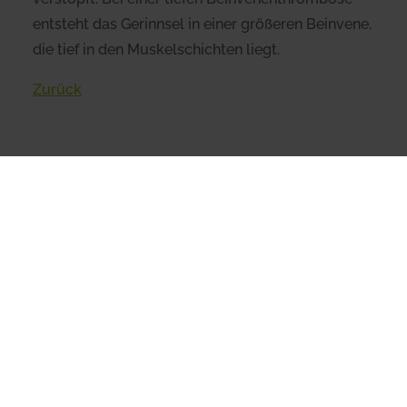
entsteht das Gerinnsel in einer größeren Beinvene,
die tief in den Muskelschichten liegt.
Zurück
Verstehen
Definition
Ursachen & Risikofaktoren
Warnsignale
Diagnose